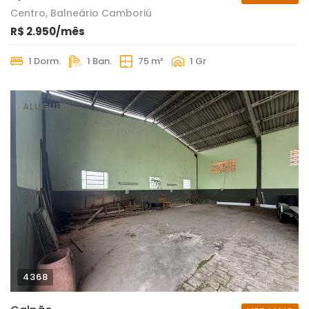
Centro, Balneário Camboriú
R$ 2.950/mês
1 Dorm.
1 Ban.
75 m²
1 Gr
ALUGUEL
4368