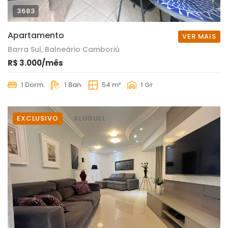
3683
Apartamento
VER MAIS
Barra Sul, Balneário Camboriú
R$ 3.000/mês
1 Dorm.
1 Ban.
54 m²
1 Gr
EXCLUSIVO
ALUGUEL