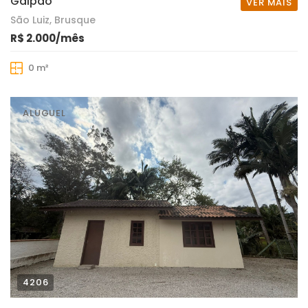
Galpão
VER MAIS
São Luiz, Brusque
R$ 2.000/mês
0 m²
ALUGUEL
4206