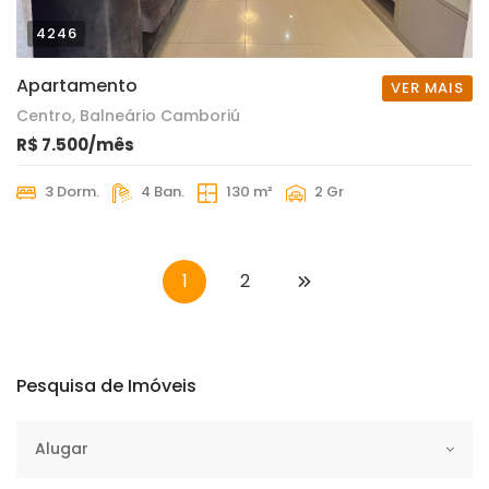
4246
Apartamento
VER MAIS
Centro, Balneário Camboriú
R$ 7.500/mês
3 Dorm.
4 Ban.
130 m²
2 Gr
1
2
Pesquisa de Imóveis
Operação
Alugar