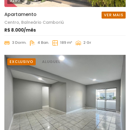
3250
Apartamento
VER MAIS
Centro, Balneário Camboriú
R$ 8.000/mês
3 Dorm.
4 Ban.
189 m²
2 Gr
EXCLUSIVO
ALUGUEL