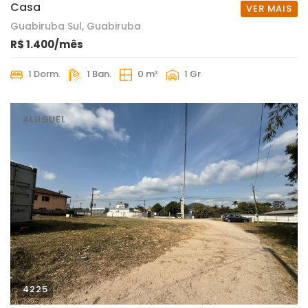
Casa
VER MAIS
Guabiruba Sul, Guabiruba
R$ 1.400/mês
1 Dorm.
1 Ban.
0 m²
1 Gr
ALUGUEL
4225