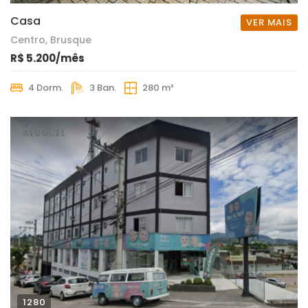
Casa
VER MAIS
Centro, Brusque
R$ 5.200/mês
4 Dorm.
3 Ban.
280 m²
ALUGUEL
1280