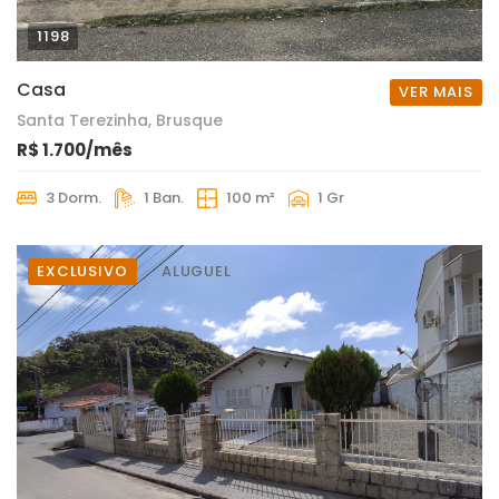
1198
Casa
VER MAIS
Santa Terezinha, Brusque
R$ 1.700/mês
3 Dorm.
1 Ban.
100 m²
1 Gr
EXCLUSIVO
ALUGUEL