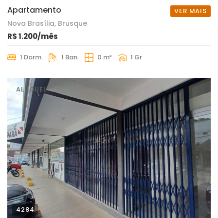
Apartamento
VER MAIS
Nova Brasília, Brusque
R$ 1.200/mês
1 Dorm.
1 Ban.
0 m²
1 Gr
ALUGUEL
4284