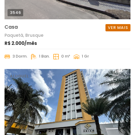
3546
Casa
VER MAIS
Paquetá, Brusque
R$ 2.000/mês
3 Dorm.
1 Ban.
0 m²
1 Gr
ALUGUEL