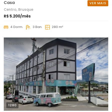
Casa
VER MAIS
Centro, Brusque
R$ 5.200/mês
4 Dorm.
3 Ban.
280 m²
ALUGUEL
1280