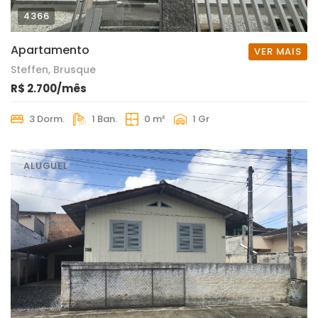
4366
Apartamento
VER MAIS
Steffen, Brusque
R$ 2.700/mês
3 Dorm.
1 Ban.
0 m²
1 Gr
ALUGUEL